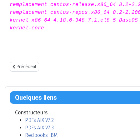
remplacement centos-release.x86_64 8.2-2.
remplacement centos-repos.x86_64 8.2-2.20
kernel x86_64 4.18.0-348.7.1.el8_5 BaseOS
kernel-core
...
Article précédent : Sauvegarde de la configuration courante d'une 
Précédent
Quelques liens
Constructeurs
PDFs AIX V7.2
PDFs AIX V7.3
Redbooks IBM