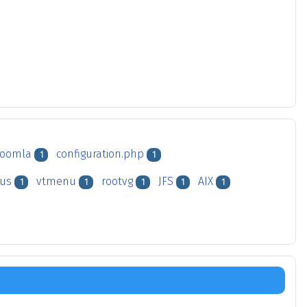
joomla
configuration.php
1
1
tus
vtmenu
rootvg
JFS
AIX
1
1
1
1
1