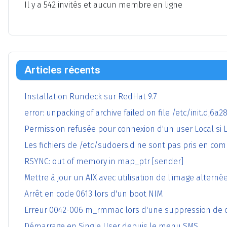
Il y a 542 invités et aucun membre en ligne
Articles récents
Installation Rundeck sur RedHat 9.7
error: unpacking of archive failed on file /etc/init.d;6a
Permission refusée pour connexion d'un user Local si 
Les fichiers de /etc/sudoers.d ne sont pas pris en co
RSYNC: out of memory in map_ptr [sender]
Mettre à jour un AIX avec utilisation de l'image alterné
Arrêt en code 0613 lors d'un boot NIM
Erreur 0042-006 m_rmmac lors d'une suppression de c
Démarrage en Single User depuis le menu SMS