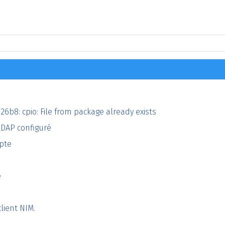
2826b8: cpio: File from package already exists
LDAP configuré
mpte
e
lient NIM.