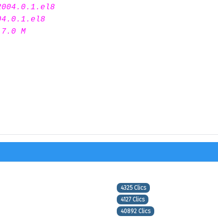
2004.0.1.el8
04.0.1.el8
 7.0 M
LPAR dans un profile
4325 Clics
4127 Clics
40892 Clics