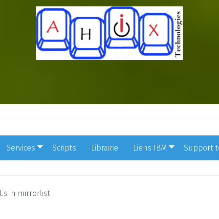
Services
Scripts
Librairie
Liens IBM
Support 
s in mirrorlist