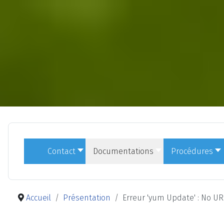
Contact
Documentations
Procédures
Accueil
Présentation
Erreur 'yum Update' : No URL