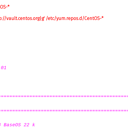
tOS-*
p
://vault.centos.org|g' /etc/yum.repos.d/CentOS-*
:01
=============================================
=============================================
8 BaseOS 22 k