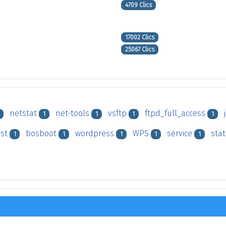
4709 Clics
17002 Clics
25067 Clics
netstat
net-tools
vsftp
ftpd_full_access
1
1
1
1
ist
bosboot
wordpress
WPS
service
sta
1
1
1
1
1