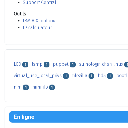
Support Central
Outils
IBM AIX Toolbox
IP calculateur
LED
lsmp
puppet
su nologin chsh linux
1
1
1
1
virtual_use_local_privs
filezilla
hd5
bootl
1
1
1
nim
niminfo
1
1
En ligne