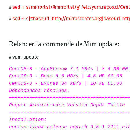
#
sed -i 's/mirrorlist/#mirrorlist/g' /etc/yum.repos.d/Cen
#
sed -i 's|#baseurl=
http://mirror.centos.org|baseurl=htt
Relancer la commande de Yum update:
#
yum update
CentOS-8 - AppStream 7.1 MB/s | 8.4 MB 00
CentOS-8 - Base 8.6 MB/s | 4.6 MB 00:00
CentOS-8 - Extras 34 kB/s | 10 kB 00:00
Dépendances résolues.
=========================================
Paquet Architecture Version Dépôt Taille
=========================================
Installation:
centos-linux-release noarch 8.5-1.2111.el