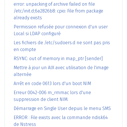
error: unpacking of archive failed on file
/etc/init.d;6a2826b8: cpio: File from package
already exists
Permission refusée pour connexion d'un user
Local si LDAP configuré
Les fichiers de /etc/sudoers.d ne sont pas pris
en compte
RSYNC: out of memory in map_ptr [sender]
Mettre à jour un AIX avec utilisation de l'image
alternée
Arrêt en code 0613 lors d'un boot NIM
Erreur 0042-006 m_rmmac lors d'une
suppression de client NIM.
Démarrage en Single User depuis le menu SMS
ERROR : File exists avec la commande ndisk64
de Nstress