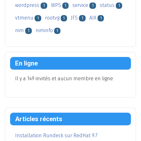
wordpress
WPS
service
status
1
1
1
1
vtmenu
rootvg
JFS
AIX
1
1
1
1
nim
niminfo
1
1
En ligne
Il y a 149 invités et aucun membre en ligne
Articles récents
Installation Rundeck sur RedHat 9.7