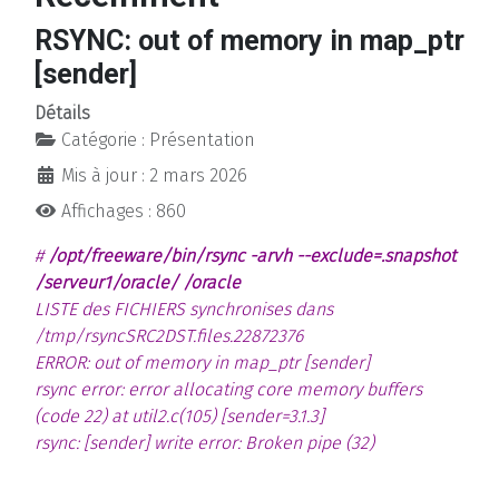
RSYNC: out of memory in map_ptr
[sender]
Détails
Catégorie :
Présentation
Mis à jour : 2 mars 2026
Affichages : 860
#
/opt/freeware/bin/rsync -arvh --exclude=.snapshot
/serveur1/oracle/ /oracle
LISTE des FICHIERS synchronises dans
/tmp/rsyncSRC2DST.files.22872376
ERROR: out of memory in map_ptr [sender]
rsync error: error allocating core memory buffers
(code 22) at util2.c(105) [sender=3.1.3]
rsync: [sender] write error: Broken pipe (32)