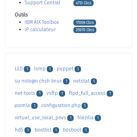
Support Central
4713 Clics
Outils
IBM AIX Toolbox
17006 Clics
IP calculateur
25070 Clics
LED
lsmp
puppet
1
1
1
su nologin chsh linux
netstat
1
1
net-tools
vsftp
ftpd_full_access
1
1
1
joomla
configuration.php
1
1
virtual_use_local_privs
filezilla
1
1
hd5
bootlist
bosboot
1
1
1