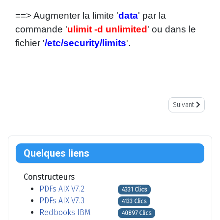
==> Augmenter la limite '
data
' par la
commande '
ulimit -d unlimited
' ou dans le
fichier '
/etc/security/limits
'.
Article suivant 
Suivant
Quelques liens
Constructeurs
PDFs AIX V7.2
4331 Clics
PDFs AIX V7.3
4133 Clics
Redbooks IBM
40897 Clics