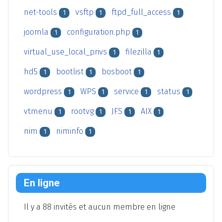
net-tools
vsftp
ftpd_full_access
1
1
1
joomla
configuration.php
1
1
virtual_use_local_privs
filezilla
1
1
hd5
bootlist
bosboot
1
1
1
wordpress
WPS
service
status
1
1
1
1
vtmenu
rootvg
JFS
AIX
1
1
1
1
nim
niminfo
1
1
En ligne
Il y a 88 invités et aucun membre en ligne