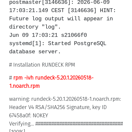
postmaster[3146636]: 2026-06-09
17:03:21.149 CEST [3146636] HINT:
Future log output will appear in
directory "log".
Jun 09 17:03:21 s21066f0
systemd[1]: Started PostgreSQL
database server.
# Installation RUNDECK RPM
#
rpm -ivh rundeck-5.20.1.20260518-
1.noarch.rpm
warning: rundeck-5.20.1.20260518-1.noarch.rpm:
Header V4 RSA/SHA256 Signature, key ID
67458a0f: NOKEY
Verifying... #################################