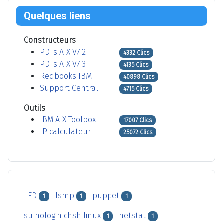
Quelques liens
Constructeurs
PDFs AIX V7.2
4332 Clics
PDFs AIX V7.3
4135 Clics
Redbooks IBM
40898 Clics
Support Central
4715 Clics
Outils
IBM AIX Toolbox
17007 Clics
IP calculateur
25072 Clics
LED
lsmp
puppet
1
1
1
su nologin chsh linux
netstat
1
1