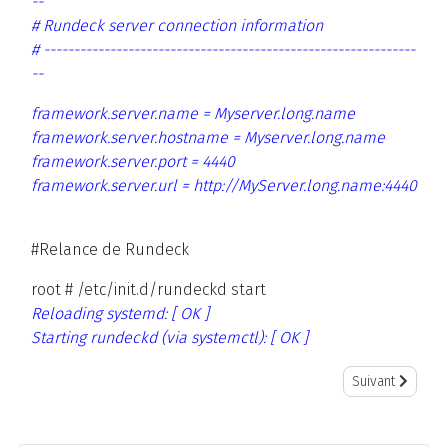
--
# Rundeck server connection information
# --------------------------------------------------------------
--
framework.server.name = Myserver.long.name
framework.server.hostname = Myserver.long.name
framework.server.port = 4440
framework.server.url =
http://
MyServer.long.name:4440
#Relance de Rundeck
root # /etc/init.d/rundeckd start
Reloading systemd: [ OK ]
Starting rundeckd (via systemctl): [ OK ]
Article suivant
Suivant