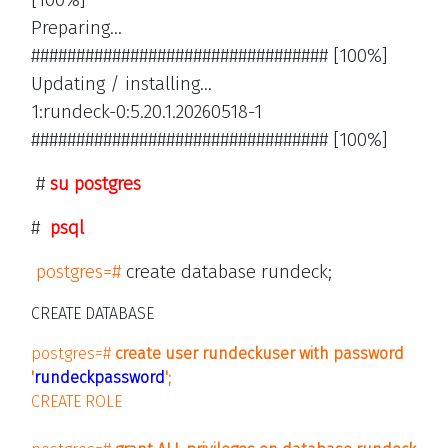
[100%]
Preparing...
################################# [100%]
Updating / installing...
1:rundeck-0:5.20.1.20260518-1
################################# [100%]
#
su postgres
#
psql
postgres=#
create database rundeck;
CREATE DATABASE
postgres=#
create user rundeckuser with password
'
rundeckpassword
';
CREATE ROLE