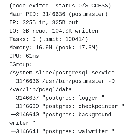
(code=exited, status=0/SUCCESS)
Main PID: 3146636 (postmaster)
IP: 325B in, 325B out
IO: 0B read, 104.0K written
Tasks: 8 (limit: 100414)
Memory: 16.9M (peak: 17.6M)
CPU: 61ms
CGroup:
/system.slice/postgresql.service
├─3146636 /usr/bin/postmaster -D
/var/lib/pgsql/data
├─3146637 "postgres: logger "
├─3146639 "postgres: checkpointer "
├─3146640 "postgres: background
writer "
├─3146641 "postgres: walwriter "