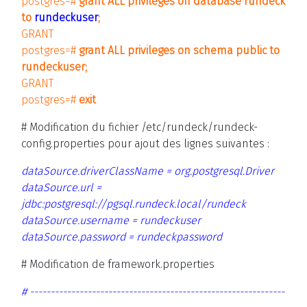
postgres=#
grant ALL privileges on database rundeck
to
rundeckuser
;
GRANT
postgres=#
grant ALL privileges on schema public to
rundeckuser;
GRANT
postgres=#
exit
# Modification du fichier /etc/rundeck/rundeck-
config.properties pour ajout des lignes suivantes :
dataSource.driverClassName = org.postgresql.Driver
dataSource.url =
jdbc:postgresql://pgsql.rundeck.local/rundeck
dataSource.username = rundeckuser
dataSource.password = rundeckpassword
# Modification de framework.properties
# --------------------------------------------------------------