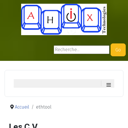
Rechercher
Go
≡
Accueil
ethtool
Les C.V.