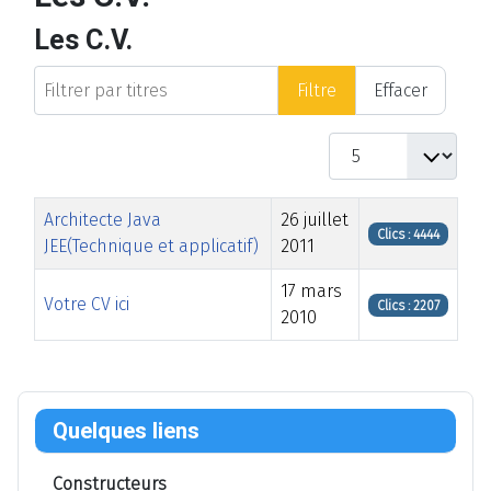
Les C.V.
Filtrer par titres
Filtre
Effacer
Afficher #
Titre
Date de modification
Clics
Architecte Java
26 juillet
Clics : 4444
JEE(Technique et applicatif)
2011
17 mars
Votre CV ici
Clics : 2207
2010
Articles
Quelques liens
Constructeurs