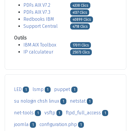
PDFs AIX V7.2
4338 Clics
PDFs AIX V7.3
4137 Clics
Redbooks IBM
40899 Clics
Support Central
4718 Clics
Outils
IBM AIX Toolbox
17011 Clics
IP calculateur
25073 Clics
LED
lsmp
puppet
1
1
1
su nologin chsh linux
netstat
1
1
net-tools
vsftp
ftpd_full_access
1
1
1
joomla
configuration.php
1
1