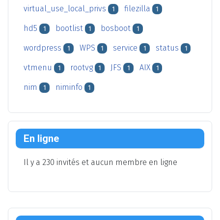
virtual_use_local_privs
filezilla
1
1
hd5
bootlist
bosboot
1
1
1
wordpress
WPS
service
status
1
1
1
1
vtmenu
rootvg
JFS
AIX
1
1
1
1
nim
niminfo
1
1
En ligne
Il y a 230 invités et aucun membre en ligne