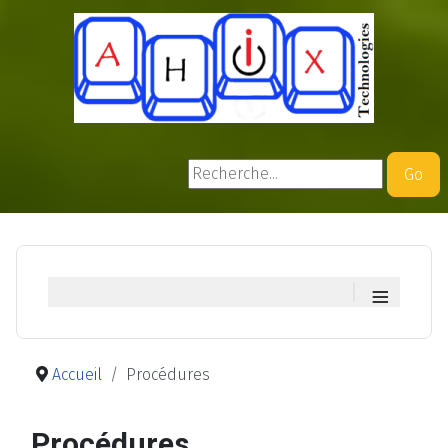
Rechercher
Go
≡
Accueil
Procédures
Procédures