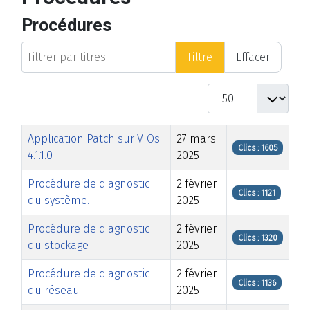
Procédures
Filtrer par titres
Filtre
Effacer
Afficher #
Titre
Date de modification
Clics
Application Patch sur VIOs
27 mars
Clics : 1605
4.1.1.0
2025
Procédure de diagnostic
2 février
Clics : 1121
du système.
2025
Procédure de diagnostic
2 février
Clics : 1320
du stockage
2025
Procédure de diagnostic
2 février
Clics : 1136
du réseau
2025