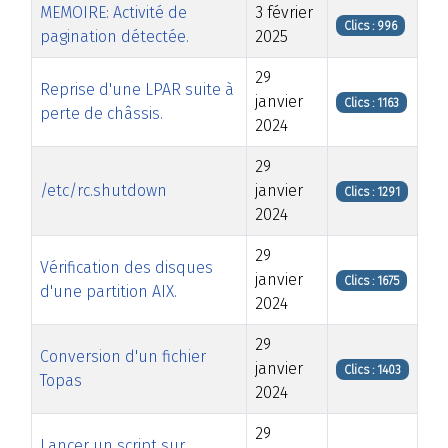
MEMOIRE: Activité de
3 février
Clics : 996
pagination détectée.
2025
29
Reprise d'une LPAR suite à
janvier
Clics : 1163
perte de châssis.
2024
29
/etc/rc.shutdown
janvier
Clics : 1291
2024
29
Vérification des disques
janvier
Clics : 1675
d'une partition AIX.
2024
29
Conversion d'un fichier
janvier
Clics : 1403
Topas
2024
29
Lancer un script sur