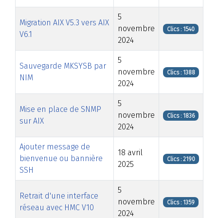
5
Migration AIX V5.3 vers AIX
novembre
Clics : 1540
V6.1
2024
5
Sauvegarde MKSYSB par
novembre
Clics : 1388
NIM
2024
5
Mise en place de SNMP
novembre
Clics : 1836
sur AIX
2024
Ajouter message de
18 avril
bienvenue ou bannière
Clics : 2190
2025
SSH
5
Retrait d'une interface
novembre
Clics : 1359
réseau avec HMC V10
2024