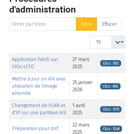
d'administration
Filtrer par titres
Filtre
Effacer
Afficher #
Titre
Date de modification
Clics
Application Patch sur
27 mars
Clics : 1612
VIOs 4.1.1.0
2025
Mettre à jour un AIX avec
25 janvier
utilisation de l'image
Clics : 650
2026
alternée
Changement de VLAN et
1 avril
Clics : 1375
d'IP sur une partition AIX.
2025
22 mars
Préparation pour dnf
Clics : 1248
2025