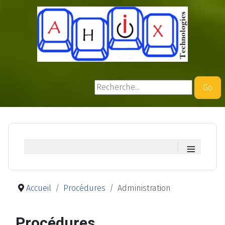
Rechercher
Go
≡
Accueil
Procédures
Administration
Procédures