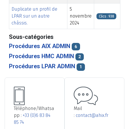
Duplicate un profil de
5
LPAR sur un autre
novembre
Clics : 938
châssis.
2024
Articles
Sous-catégories
Procédures AIX ADMIN
6
Procédures HMC ADMIN
2
Procédures LPAR ADMIN
1
Téléphone/Whatsa
Mail
pp :
+33 (0)6 83 84
:
contact@ahix.fr
85 74