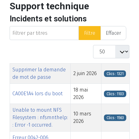
Support technique
Incidents et solutions
Filtrer par titres
Filtre
Effacer
Afficher #
Titre
Date de modification
Clics
Supprimer la demande
2 juin 2026
Clics : 1321
de mot de passe
18 mai
CA00E1A4 lors du boot
Clics : 1103
2026
Unable to mount NFS
10 mars
Filesystem : nfsmnthelp:
Clics : 1563
2026
: Error -1 occurred.
Erreur 0042-006