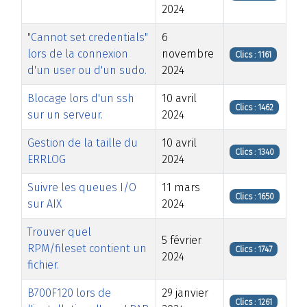
2024
"Cannot set credentials"
6
lors de la connexion
novembre
Clics : 1161
d'un user ou d'un sudo.
2024
Blocage lors d'un ssh
10 avril
Clics : 1462
sur un serveur.
2024
Gestion de la taille du
10 avril
Clics : 1340
ERRLOG
2024
Suivre les queues I/O
11 mars
Clics : 1650
sur AIX
2024
Trouver quel
5 février
RPM/fileset contient un
Clics : 1747
2024
fichier.
B700F120 lors de
29 janvier
Clics : 1261