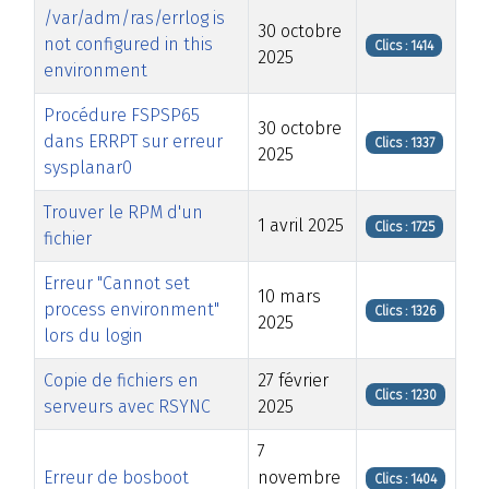
/var/adm/ras/errlog is
30 octobre
not configured in this
Clics : 1414
2025
environment
Procédure FSPSP65
30 octobre
dans ERRPT sur erreur
Clics : 1337
2025
sysplanar0
Trouver le RPM d'un
1 avril 2025
Clics : 1725
fichier
Erreur "Cannot set
10 mars
process environment"
Clics : 1326
2025
lors du login
Copie de fichiers en
27 février
Clics : 1230
serveurs avec RSYNC
2025
7
Erreur de bosboot
novembre
Clics : 1404