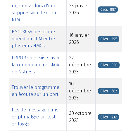
m_rmmac lors d'une
25 janvier
Clics : 887
suppression de client
2026
NIM.
HSCL3655 lors d'une
16 janvier
opération LPM entre
Clics : 1395
2026
plusieurs HMCs
ERROR : File exists avec
22
la commande ndisk64
décembre
Clics : 1030
de Nstress
2025
10
Trouver le programme
décembre
Clics : 1502
en écoute sur un port
2025
Pas de message dans
30 octobre
errpt malgré un test
Clics : 1232
2025
errlogger