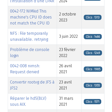
l'installation d'une LPAR
2024
0042-172 NIMkid This
2 octobre
machine's CPU ID does
Clics : 1313
2023
not match the CPU ID
NFS : File temporarily
3 juin 2022
Clics : 1466
unavailable.. retrying
Problème de console
23 février
Clics : 1249
login
2022
0042-008 nimsh:
26 avril
Clics : 1985
Request denied
2021
Convertir rootvg de JFS à
23 avril
Clics : 1355
JFS2
2021
Réparer le hd5(BLV)
31 mars
Clics : 1571
sous AIX.
2021