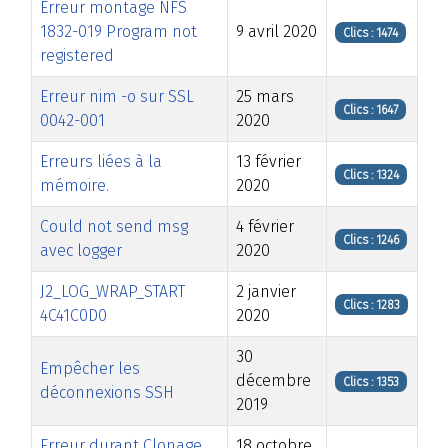
Erreur montage NFS
1832-019 Program not
9 avril 2020
Clics : 1474
registered
Erreur nim -o sur SSL
25 mars
Clics : 1647
0042-001
2020
Erreurs liées à la
13 février
Clics : 1324
mémoire.
2020
Could not send msg
4 février
Clics : 1246
avec logger
2020
J2_LOG_WRAP_START
2 janvier
Clics : 1283
4C41C0D0
2020
30
Empêcher les
décembre
Clics : 1353
déconnexions SSH
2019
Erreur durant Clonage
18 octobre