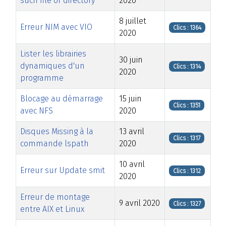
such file or directory
2020
8 juillet
Erreur NIM avec VIO
Clics : 1364
2020
Lister les librairies
30 juin
dynamiques d'un
Clics : 1314
2020
programme
Blocage au démarrage
15 juin
Clics : 1351
avec NFS
2020
Disques Missing à la
13 avril
Clics : 1317
commande lspath
2020
10 avril
Erreur sur Update smit
Clics : 1312
2020
Erreur de montage
9 avril 2020
Clics : 1327
entre AIX et Linux