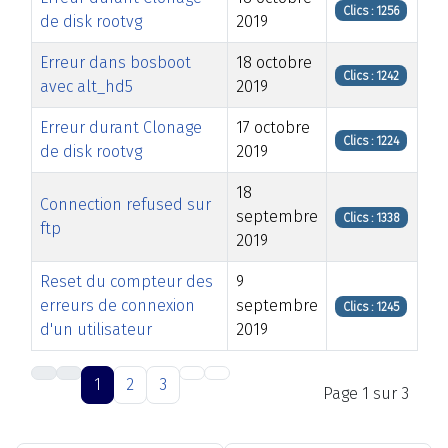
Clics : 1256
de disk rootvg
2019
Erreur dans bosboot
18 octobre
Clics : 1242
avec alt_hd5
2019
Erreur durant Clonage
17 octobre
Clics : 1224
de disk rootvg
2019
18
Connection refused sur
septembre
Clics : 1338
ftp
2019
Reset du compteur des
9
erreurs de connexion
septembre
Clics : 1245
d'un utilisateur
2019
Articles
1
2
3
Page 1 sur 3