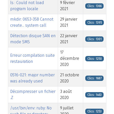
ls : Could not load
9 février
Clics : 1366
program locale
2021
mkdir: 0653-358 Cannot
29 janvier
Clics : 1395
create... system call
2021
Détection disque SAN en
22 janvier
Clics : 1301
mode SMS
2021
17
Erreur compilation suite
décembre
Clics : 1250
restauration
2020
0516-021: major number
21 octobre
Clics : 1687
was already used
2020
Décompresser un fichier
3 août
Clics : 1463
.Z
2020
/usr/bin/env: ruby: No
9 juillet
Clics : 1253