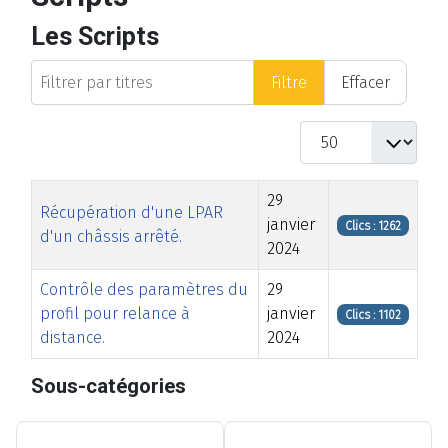
Les Scripts
Filtrer par titres
Filtre
Effacer
Afficher #
Titre
Date de modification
Clics
29
Récupération d'une LPAR
janvier
Clics : 1262
d'un châssis arrêté.
2024
Contrôle des paramètres du
29
profil pour relance à
janvier
Clics : 1102
distance.
2024
Articles
Sous-catégories