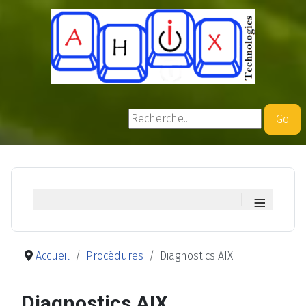
Rechercher
Go
≡
Accueil
Procédures
Diagnostics AIX
Diagnostics AIX