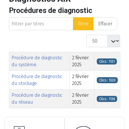
Procédures de diagnostic
Filtrer par titres
Filtre
Effacer
Afficher #
Titre
Date de modification
Clics
Procédure de diagnostic
2 février
Clics : 1121
du système.
2025
Procédure de diagnostic
2 février
Clics : 1320
du stockage
2025
Procédure de diagnostic
2 février
Clics : 1136
du réseau
2025
Articles