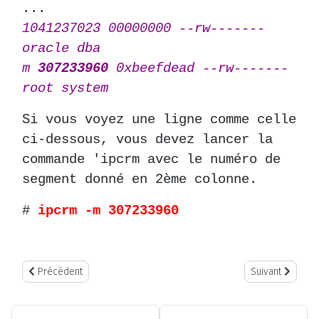
...
1041237023 00000000 --rw-------
oracle dba
m
307233960
0xbeefdead --rw-------
root system
Si vous voyez une ligne comme celle
ci-dessous, vous devez lancer la
commande 'ipcrm avec le numéro de
segment donné en 2ème colonne.
#
ipcrm -m 307233960
Article précédent : HSCL3655 lors d'une opération LPM entre plus
Article suivant
Précédent
Suivant