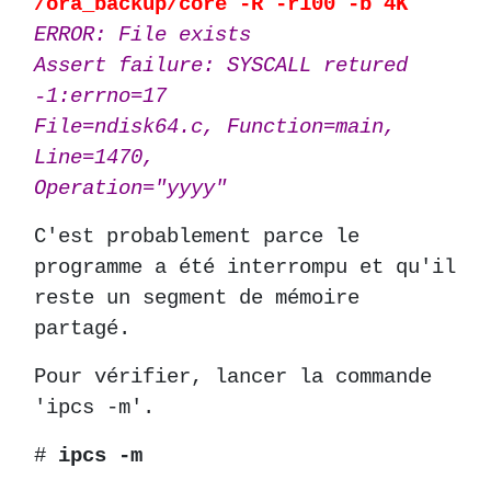
/ora_backup/core -R -r100 -b 4K
ERROR: File exists
Assert failure: SYSCALL retured
-1:errno=17
File=ndisk64.c, Function=main,
Line=1470,
Operation="yyyy"
C'est probablement parce le
programme a été interrompu et qu'il
reste un segment de mémoire
partagé.
Pour vérifier, lancer la commande
'ipcs -m'.
#
ipcs -m