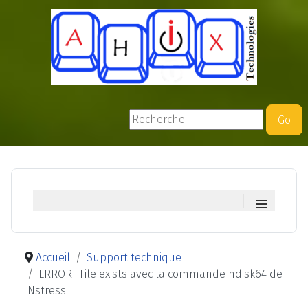
Rechercher
Go
≡
Accueil
Support technique
ERROR : File exists avec la commande ndisk64 de
Nstress