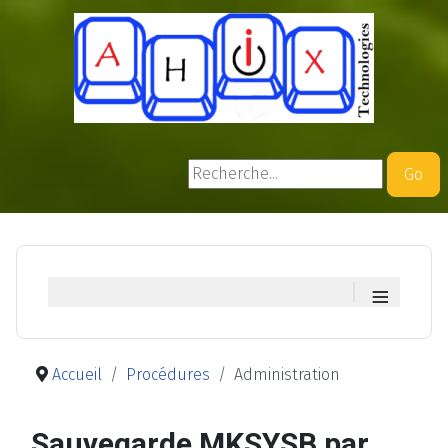
Rechercher
Go
≡
Accueil
Procédures
Administration
Sauvegarde MKSYSB par