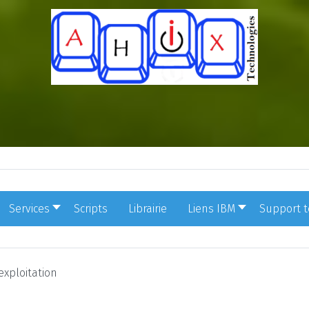
Services
Scripts
Librairie
Liens IBM
Support 
xploitation