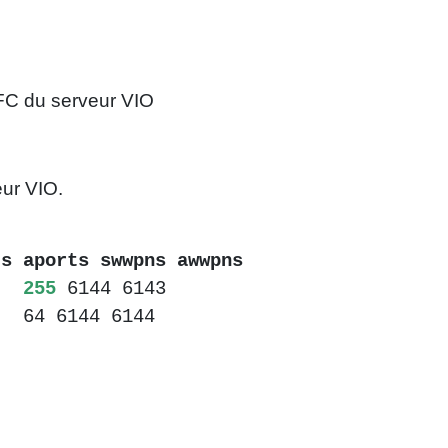
 FC du serveur VIO
eur VIO.
orts swwpns awwpns
255
6144 6143
4 64 6144 6144