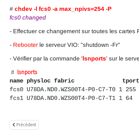
#
chdev -l fcs0 -a max_npivs=254 -P
fcs0 changed
- Effectuer ce changement sur toutes les cartes
-
Rebooter
le serveur VIO: "shutdown -Fr"
- Vérifier par la commande '
lsnports
' sur le serv
#
lsnports
name physloc fabric tports ap
fcs0 U78DA.ND0.WZS00T4-P0-C7-T0 1 255
fcs1 U78DA.ND0.WZS00T4-P0-C7-T1 1 6
Article précédent : Mise à jour VIO de V3.1.0.0 vers V3.1.1.10
Précédent