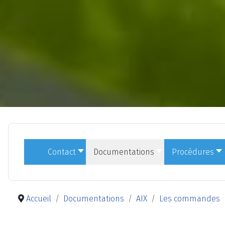
Contact
Documentations
Procédures
Accueil
Documentations
AIX
Les commandes