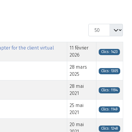
Afficher #
ter for the client virtual
11 février
Clics : 1423
2026
28 mars
Clics : 1305
2025
28 mai
Clics : 1194
2021
25 mai
Clics : 1149
2021
20 mai
Clics : 1248
2021