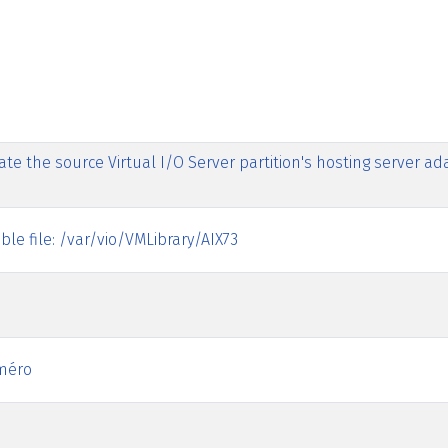
the source Virtual I/O Server partition's hosting server adap
le file: /var/vio/VMLibrary/AIX73
uméro