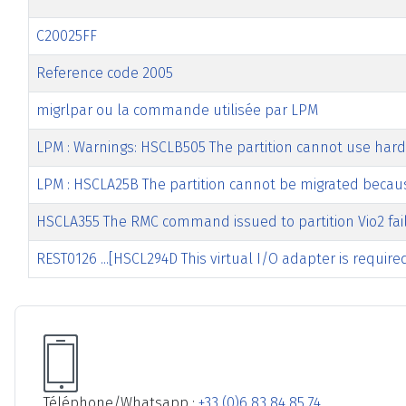
C20025FF
Reference code 2005
migrlpar ou la commande utilisée par LPM
LPM : Warnings: HSCLB505 The partition cannot use har
LPM : HSCLA25B The partition cannot be migrated because 
HSCLA355 The RMC command issued to partition Vio2 fai
REST0126 ...[HSCL294D This virtual I/O adapter is require
Articles
Téléphone/Whatsapp :
+33 (0)6 83 84 85 74