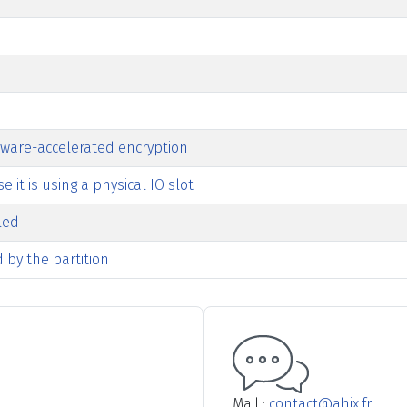
dware-accelerated encryption
it is using a physical IO slot
led
d by the partition
Mail :
contact@ahix.fr