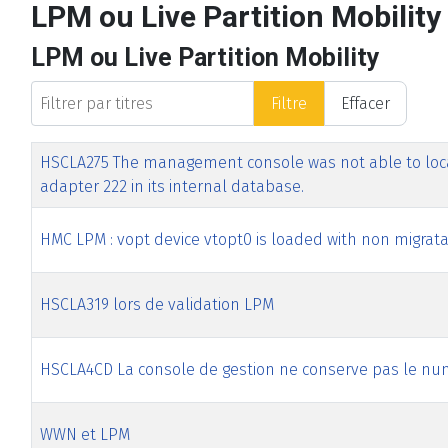
LPM ou Live Partition Mobility
LPM ou Live Partition Mobility
Filtrer par titres
Filtre
Effacer
Titre
Date de modification
Clics
HSCLA275 The management console was not able to locate 
adapter 222 in its internal database.
HMC LPM : vopt device vtopt0 is loaded with non migratab
HSCLA319 lors de validation LPM
HSCLA4CD La console de gestion ne conserve pas le n
WWN et LPM