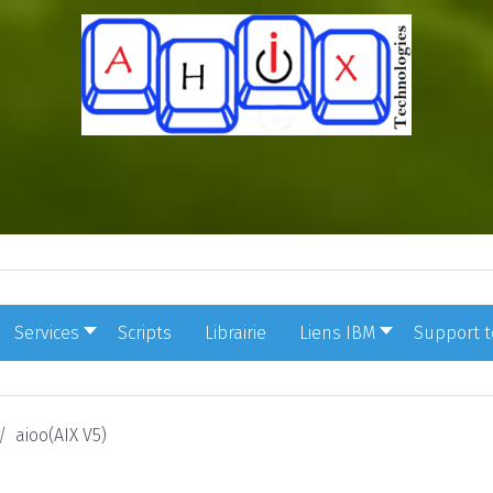
Services
Scripts
Librairie
Liens IBM
Support 
aioo(AIX V5)