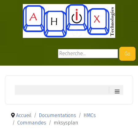
Rechercher
Go
≡
Accueil
Documentations
HMCs
Commandes
mksysplan