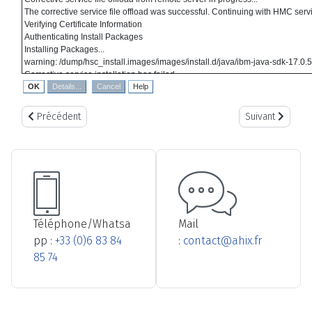
The corrective service file offload was successful. Continuing with HMC servic
Verifying Certificate Information
Authenticating Install Packages
Installing Packages...
warning: /dump/hsc_install.images/images/install.d/java/ibm-java-sdk-17
Corrective service installation has failed.
Article précédent : Récupérer une LPAR suite blocage 'Migrating runn
Article suivant 
Précédent
Suivant
Téléphone/Whatsa
Mail
pp :
+33 (0)6 83 84
:
contact@ahix.fr
85 74