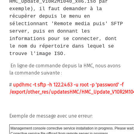
HMC_Update_V10R2M1040_x86.iso par
exemple), il faut demander à la
récupérer depuis le menu en
sélectionnant 'Remote media puis' SFTP
server, puis en donnant les
informations pour se connecter, dont
le nom du répertoire dans lequel se
trouve l'image ISO.
En ligne de commande depuis la HMC, nous avons
la commande suivante :
#
updhmc -t sftp -h 122.2.4.63 -u root -p 'password' -f
/export/other_res/updatesHMC/HMC_Update_V10R2M104
Exemple de message avec une erreur:
Management console corrective service installation in progress. Please wait.
Corrective service file offload from remote server in progress...