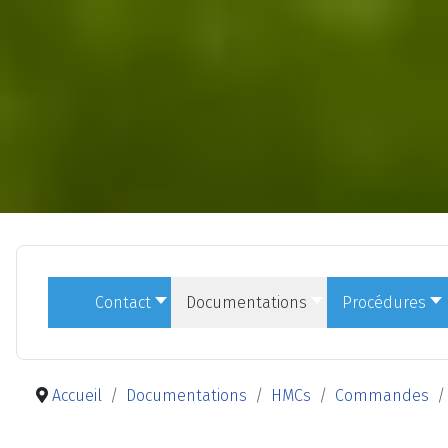
Contact
Documentations
Procédures
Accueil
Documentations
HMCs
Commandes