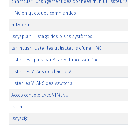
chhmcusr : Changement des données d'un utilisateur 
HMC en quelques commandes
mkvterm
lssysplan : Listage des plans systèmes
lshmcusr : Lister les utilisateurs d'une HMC
Lister les Lpars par Shared Processor Pool
Lister les VLAns de chaque VIO
Lister les VLANS des Vswitchs
Accès console avec VTMENU
lshmc
lssyscfg