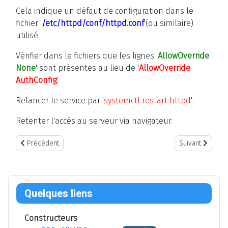
Cela indique un défaut de configuration dans le
fichier '
/etc/httpd/conf/httpd.conf
'(ou similaire)
utilisé.
Vérifier dans le fichiers que les lignes '
AllowOverride
None
' sont présentes au lieu de '
AllowOverride
AuthConfig
'.
Relancer le service par '
systemctl restart httpd
'.
Retenter l'accès au serveur via navigateur.
Article précédent : Désactiver un Firewall sous Centos 8
Article suivant
Précédent
Suivant
Quelques liens
Constructeurs