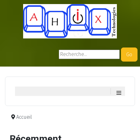
Rechercher
Go
≡
Accueil
Récemment