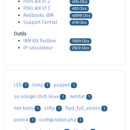
PDFs AIX V7.2
4334 Clics
PDFs AIX V7.3
4135 Clics
Redbooks IBM
40898 Clics
Support Central
4716 Clics
Outils
IBM AIX Toolbox
17009 Clics
IP calculateur
25072 Clics
LED
lsmp
puppet
1
1
1
su nologin chsh linux
netstat
1
1
net-tools
vsftp
ftpd_full_access
1
1
1
joomla
configuration.php
1
1