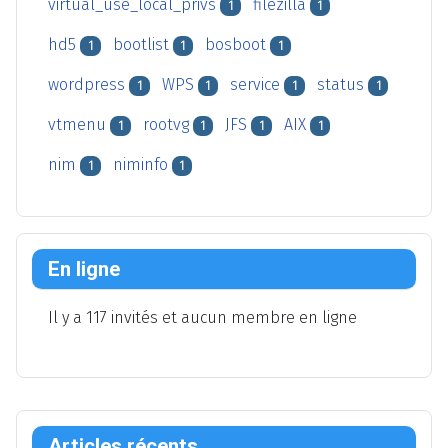
virtual_use_local_privs
filezilla
1
1
hd5
bootlist
bosboot
1
1
1
wordpress
WPS
service
status
1
1
1
1
vtmenu
rootvg
JFS
AIX
1
1
1
1
nim
niminfo
1
1
En ligne
Il y a 117 invités et aucun membre en ligne
Articles récents