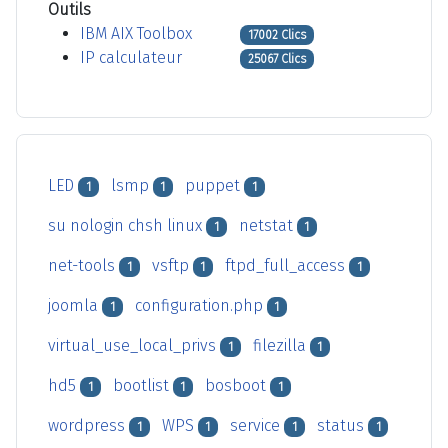
Outils
IBM AIX Toolbox
17002 Clics
IP calculateur
25067 Clics
LED
lsmp
puppet
1
1
1
su nologin chsh linux
netstat
1
1
net-tools
vsftp
ftpd_full_access
1
1
1
joomla
configuration.php
1
1
virtual_use_local_privs
filezilla
1
1
hd5
bootlist
bosboot
1
1
1
wordpress
WPS
service
status
1
1
1
1