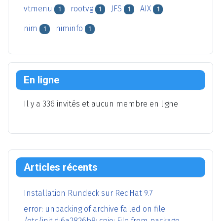
vtmenu
rootvg
JFS
AIX
1
1
1
1
nim
niminfo
1
1
En ligne
Il y a 336 invités et aucun membre en ligne
Articles récents
Installation Rundeck sur RedHat 9.7
error: unpacking of archive failed on file
/etc/init.d;6a2826b8: cpio: File from package