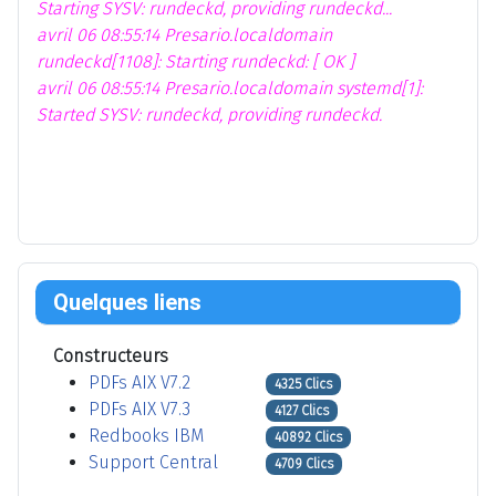
Starting SYSV: rundeckd, providing rundeckd...
avril 06 08:55:14 Presario.localdomain
rundeckd[1108]: Starting rundeckd: [ OK ]
avril 06 08:55:14 Presario.localdomain systemd[1]:
Started SYSV: rundeckd, providing rundeckd.
Quelques liens
Constructeurs
PDFs AIX V7.2
4325 Clics
PDFs AIX V7.3
4127 Clics
Redbooks IBM
40892 Clics
Support Central
4709 Clics