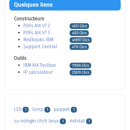
Quelques liens
Constructeurs
PDFs AIX V7.2
4331 Clics
PDFs AIX V7.3
4133 Clics
Redbooks IBM
40897 Clics
Support Central
4713 Clics
Outils
IBM AIX Toolbox
17006 Clics
IP calculateur
25070 Clics
LED
lsmp
puppet
1
1
1
su nologin chsh linux
netstat
1
1