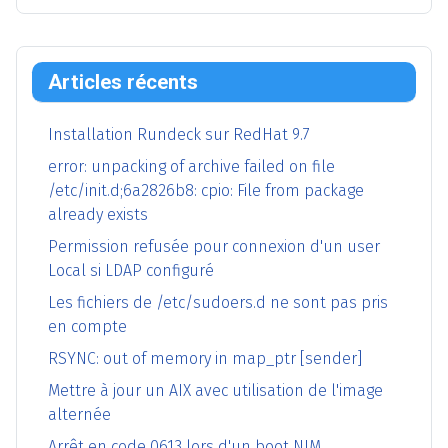
Articles récents
Installation Rundeck sur RedHat 9.7
error: unpacking of archive failed on file
/etc/init.d;6a2826b8: cpio: File from package
already exists
Permission refusée pour connexion d'un user
Local si LDAP configuré
Les fichiers de /etc/sudoers.d ne sont pas pris
en compte
RSYNC: out of memory in map_ptr [sender]
Mettre à jour un AIX avec utilisation de l'image
alternée
Arrêt en code 0613 lors d'un boot NIM