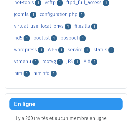
net-tools
vsftp
ftpd_full_access
1
1
1
joomla
configuration.php
1
1
virtual_use_local_privs
filezilla
1
1
hd5
bootlist
bosboot
1
1
1
wordpress
WPS
service
status
1
1
1
1
vtmenu
rootvg
JFS
AIX
1
1
1
1
nim
niminfo
1
1
En ligne
Il y a 260 invités et aucun membre en ligne