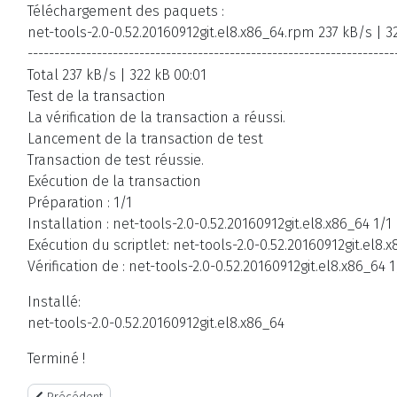
Téléchargement des paquets :
net-tools-2.0-0.52.20160912git.el8.x86_64.rpm 237 kB/s | 3
---------------------------------------------------------------------
Total 237 kB/s | 322 kB 00:01
Test de la transaction
La vérification de la transaction a réussi.
Lancement de la transaction de test
Transaction de test réussie.
Exécution de la transaction
Préparation : 1/1
Installation : net-tools-2.0-0.52.20160912git.el8.x86_64 1/1
Exécution du scriptlet: net-tools-2.0-0.52.20160912git.el8.x
Vérification de : net-tools-2.0-0.52.20160912git.el8.x86_64 1
Installé:
net-tools-2.0-0.52.20160912git.el8.x86_64
Terminé !
Article précédent : Support et informations