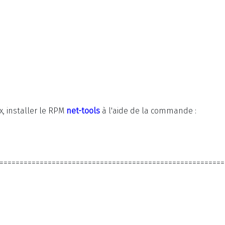
x, installer le RPM
net-tools
à l'aide de la commande :
========================================================