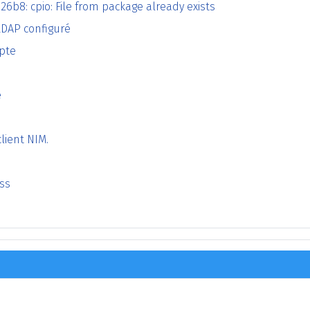
2826b8: cpio: File from package already exists
LDAP configuré
mpte
e
lient NIM.
ss