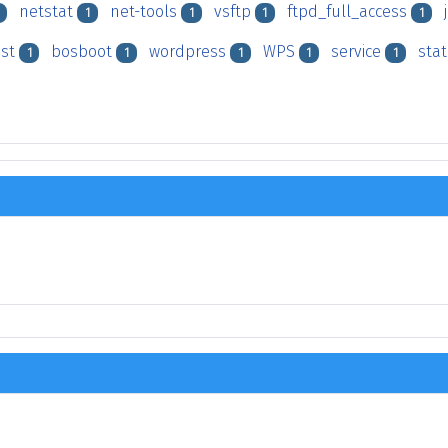
netstat
net-tools
vsftp
ftpd_full_access
1
1
1
1
ist
bosboot
wordpress
WPS
service
sta
1
1
1
1
1