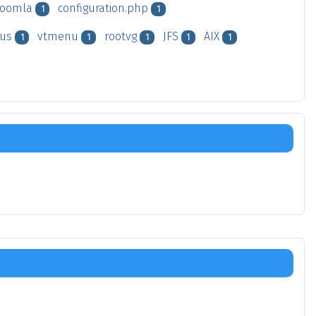
joomla
configuration.php
1
1
tus
vtmenu
rootvg
JFS
AIX
1
1
1
1
1