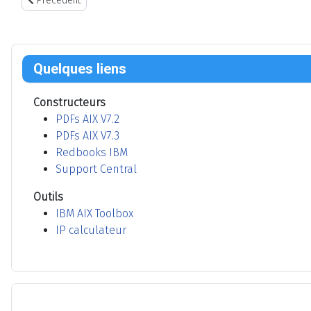
Précédent
Quelques liens
Constructeurs
PDFs AIX V7.2
PDFs AIX V7.3
Redbooks IBM
Support Central
Outils
IBM AIX Toolbox
IP calculateur