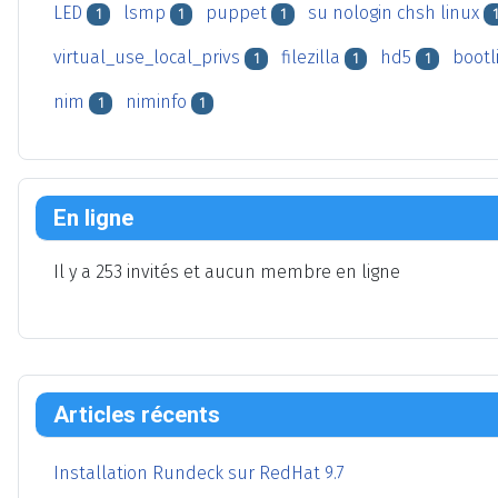
LED
lsmp
puppet
su nologin chsh linux
1
1
1
1
virtual_use_local_privs
filezilla
hd5
bootl
1
1
1
nim
niminfo
1
1
En ligne
Il y a 253 invités et aucun membre en ligne
Articles récents
Installation Rundeck sur RedHat 9.7