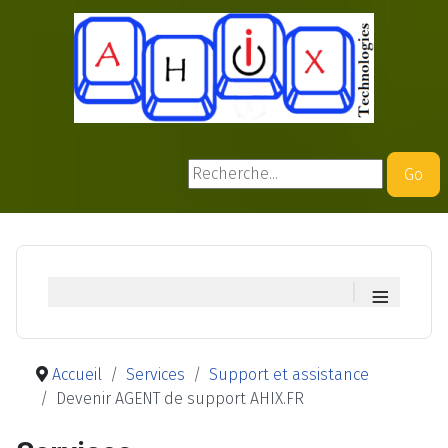
Rechercher
Go
≡
Accueil
Services
Support et assistance
Devenir AGENT de support AHIX.FR