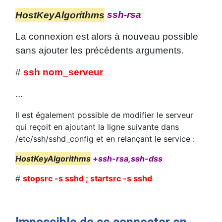
HostKey
Algorithms
ssh-rsa
La connexion est alors à nouveau possible
sans ajouter les précédents arguments.
#
ssh nom_serveur
...
Il est également possible de modifier le serveur
qui reçoit en ajoutant la ligne suivante dans
/etc/ssh/sshd_config et en relançant le service :
HostKey
Algorithms
+ssh-rsa,ssh-dss
#
stopsrc -s sshd ; startsrc -s sshd