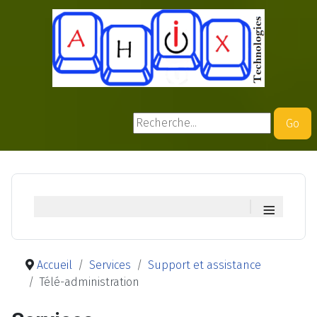
Rechercher
Go
≡
Accueil
Services
Support et assistance
Télé-administration