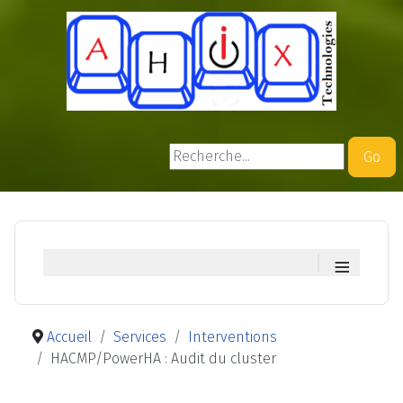
Rechercher
Go
≡
Accueil
Services
Interventions
HACMP/PowerHA : Audit du cluster