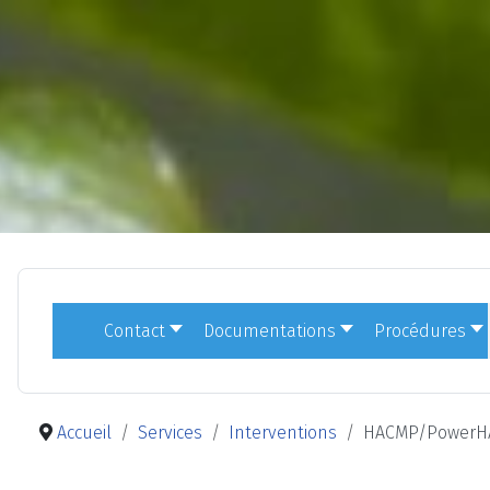
Contact
Documentations
Procédures
Accueil
Services
Interventions
HACMP/PowerHA