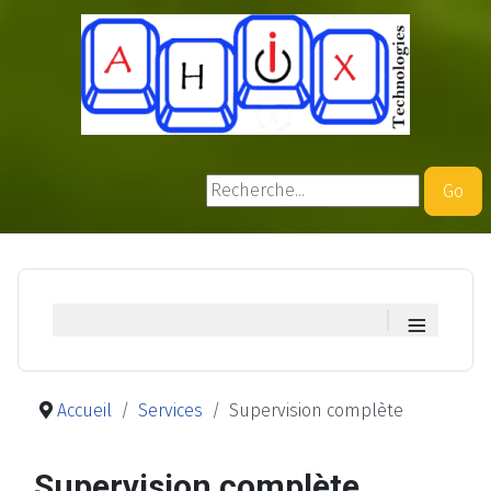
Rechercher
Go
≡
Accueil
Services
Supervision complète
Supervision complète