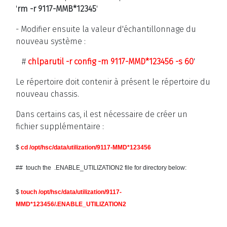
'
rm -r 9117-MMB*12345
'
- Modifier ensuite la valeur d'échantillonnage du
nouveau système :
#
chlparutil -r config -m 9117-MMD*123456 -s 60
'
Le répertoire doit contenir à présent le répertoire du
nouveau chassis.
Dans certains cas, il est nécessaire de créer un
fichier supplémentaire :
$
cd /opt/hsc/data/utilization/
9117-MMD*123456
## touch the .ENABLE_UTILIZATION2 file for directory below:
$
touch /opt/hsc/data/utilization/9117-
MMD*123456/.ENABLE_UTILIZATION2