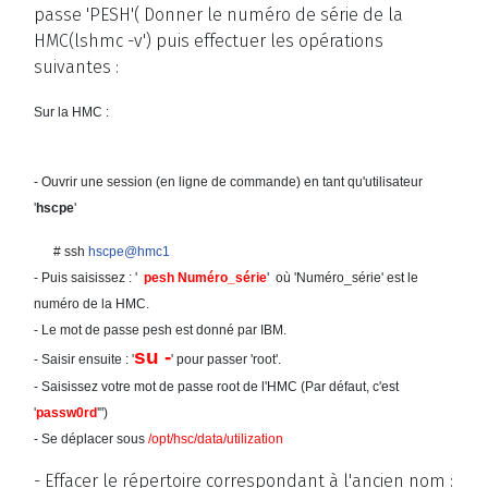
passe 'PESH'( Donner le numéro de série de la
HMC(lshmc -v') puis effectuer les opérations
suivantes :
Sur la HMC :
- Ouvrir une session (en ligne de commande) en tant qu'utilisateur
'
hscpe
'
# ssh
hscpe@hmc1
- Puis saisissez : '
pesh Numéro_série
' où 'Numéro_série' est le
numéro de la HMC.
- Le mot de passe pesh est donné par IBM.
su -
- Saisir ensuite : '
' pour passer 'root'.
- Saisissez votre mot de passe root de l'HMC (Par défaut, c'est
'
passw0rd
'")
- Se déplacer sous
/opt/hsc/data/utilization
- Effacer le répertoire correspondant à l'ancien nom :