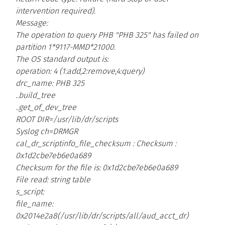
intervention required).
Message:
The operation to query PHB "PHB 325" has failed on
partition 1*9117-MMD*21000.
The OS standard output is:
operation: 4 (1:add,2:remove,4:query)
drc_name: PHB 325
..build_tree
..get_of_dev_tree
ROOT DIR=/usr/lib/dr/scripts
Syslog ch=DRMGR
cal_dr_scriptinfo_file_checksum : Checksum :
0x1d2cbe7eb6e0a689
Checksum for the file is: 0x1d2cbe7eb6e0a689
File read: string table
s_script:
file_name:
0x2014e2a8(/usr/lib/dr/scripts/all/aud_acct_dr)