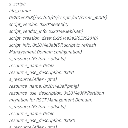
s_script:
file_name:
0x2014e388(/usr/lib/dr/scripts/all/ctrmc_MDdr)
script_version: 0x2014e3e0(2)
script_vendor_info: 0x2014e3eb(IBM)
script_creation_date: 0x2014e3e2(05252010)
script_info: 0x2014e3ab(DR script to refresh
Management Domain configuration)
s_resource(Before - offsets):
resource_name: 0x147
resource_use_description: 0x151
s_resource:(After - ptrs)
resource_name: 0x2014e3ef(pmig)
resource_use_description: 0x2014e3f9(Partition
migration for RSCT Management Domain)
s_resource(Before - offsets):
resource_name: 0x14c
resource_use_description: 0x180
s_resource:(After - ptrs)