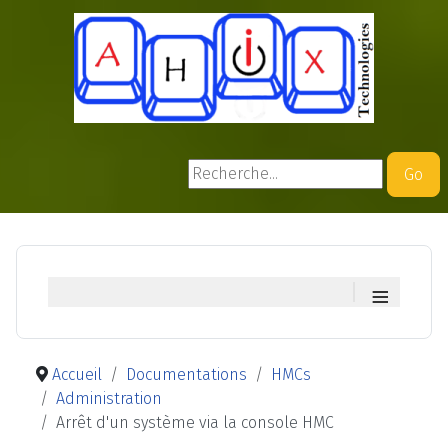
Rechercher
Go
≡
Accueil
Documentations
HMCs
Administration
Arrêt d'un système via la console HMC