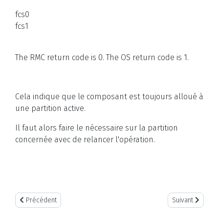
fcs0
fcs1
The RMC return code is 0. The OS return code is 1.
Cela indique que le composant est toujours alloué à
une partition active.
Il faut alors faire le nécessaire sur la partition
concernée avec de relancer l'opération.
Article précédent : Corriger un état 'incomplete' sur un châssis PSe
Article suivant
Précédent
Suivant