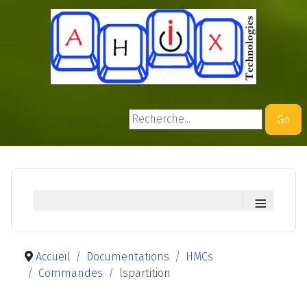
Rechercher
Go
≡
Accueil
Documentations
HMCs
Commandes
lspartition