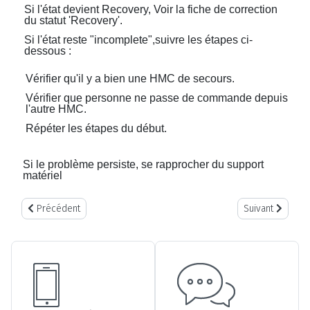
Si l'état devient Recovery, Voir la fiche de correction
du statut 'Recovery'.
Si l'état reste "incomplete",suivre les étapes ci-
dessous :
Vérifier qu'il y a bien une HMC de secours.
Vérifier que personne ne passe de commande depuis
l'autre HMC.
Répéter les étapes du début.
Si le problème persiste, se rapprocher du support
matériel
Article précédent : lpar_netboot: cannot connect to master-aix
Article suivant :
Précédent
Suivant