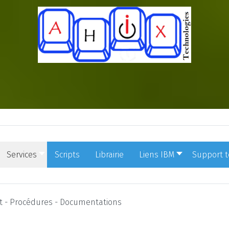
Services
Scripts
Librairie
Liens IBM
Support 
t - Procédures - Documentations