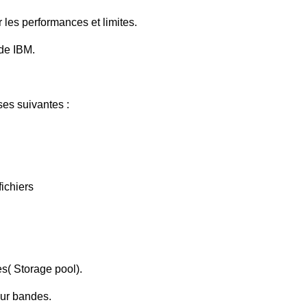
 les performances et limites.
rde IBM.
es suivantes :
ichiers
es( Storage pool).
sur bandes.